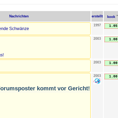
Nachrichten
erstellt
kook
1997
1.05
ende Schwänze
2003
1.00
s!
2003
1.00
2003
1.00
Forumsposter kommt vor Gericht!