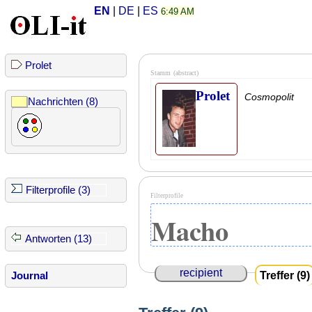
EN
|
DE
|
ES
6:49 AM
Prolet
Stamm
(abstract)
Prolet
Cosmopolit
Nachrichten (8)
Filterprofile (3)
Filterprofile
Macho
Antworten (13)
recipient
Treffer (9)
Journal