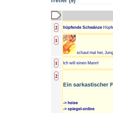
Treffer (9)
2
hüpfende Schwänze
Hüpf
1
schaut mal her, Jung
1
Ich will einen Mann!
2
Ein sarkastischer 
-> heise
-> spiegel-online