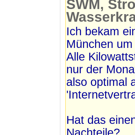
SWM, Str
Wasserkra
Ich bekam ei
München um 
Alle Kilowatt
nur der Monat
also optimal 
'Internetvertr
Hat das eine
Nachteile?