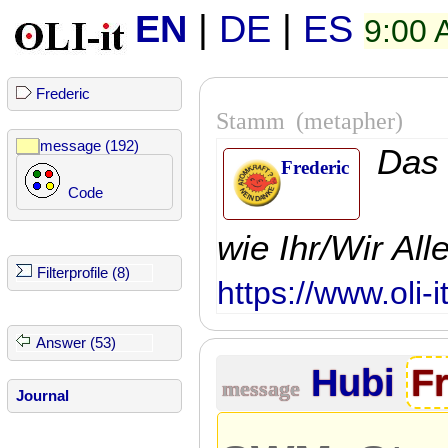
EN
|
DE
|
ES
9:00
Frederic
Stamm
(metapher)
message (192)
Das 
Frederic
Code
wie Ihr/Wir All
Filterprofile (8)
https://www.oli-
Answer (53)
Hubi
F
message
Journal