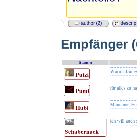
author (2)
descript
Empfänger (
Stamm
WürmtalJung
Putzi
für alles zu 
Pumi
Münchner Em
Hubi
ich will auch
Schabernack