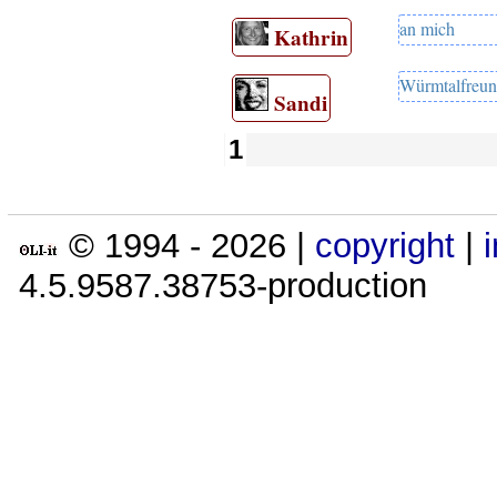
an mich
Kathrin
Würmtalfreu
Sandi
1
© 1994 -
2026
|
copyright
|
4.5.9587.38753-production