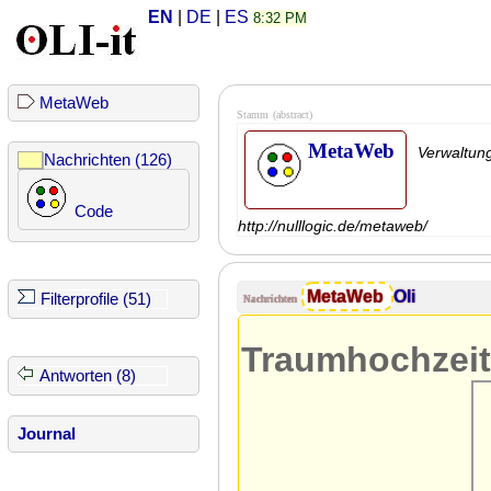
EN
|
DE
|
ES
8:32 PM
MetaWeb
Stamm
(abstract)
MetaWeb
Verwaltun
Nachrichten (126)
Code
http://nulllogic.de/metaweb/
MetaWeb
Oli
Filterprofile (51)
Nachrichten
Traumhochzeit
Antworten (8)
Journal