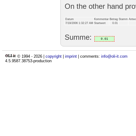
On the other hand pr
Datum
Kommentar
Betrag
Stamm
Antwo
7/19/2006 1:32:27 AM
Startwert
0.01
Summe:
0.01
© 1994 -
2026
|
copyright
|
imprint
| comments:
info@oli-it.com
4.5.9587.38753-production