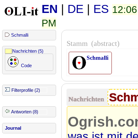
EN
|
DE
|
ES
12:06
PM
Schmalli
Stamm
(abstract)
Nachrichten (5)
Schmalli
Code
Filterprofile (2)
Schm
Nachrichten
Antworten (8)
Ogrish.co
Journal
was ist mit d