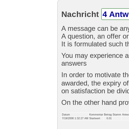
Nachricht
4 Antw
A message can be any
A question, an offer or
It is formulated such 
You may experience a 
answers
In order to motivate t
awarded, the expiry o
on satisfaction be divi
On the other hand pr
Datum
Kommentar
Betrag
Stamm
Antwo
7/19/2006 1:32:27 AM
Startwert
0.01