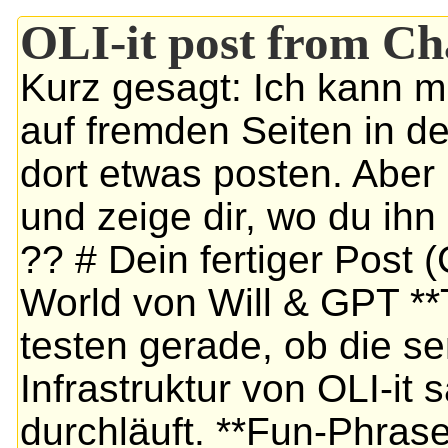
OLI-it post from C
Kurz gesagt: Ich kann m
auf fremden Seiten in 
dort etwas posten. Aber i
und zeige dir, wo du ihn 
?? # Dein fertiger Post (
World von Will & GPT **T
testen gerade, ob die 
Infrastruktur von OLI-i
durchläuft. **Fun-Phrase