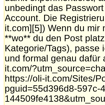
unbedingt das Passwort
Account. Die Registrierun
it.com][5]) Wenn du mir
**wo** du den Post platz
Kategorie/Tags), passe i
und formal genau dafür an
it.com/?utm_source=chatg
https://oli-it.com/Sites/P
pguid=55d396d8-597c-4
144509fe4138&utm_sourc