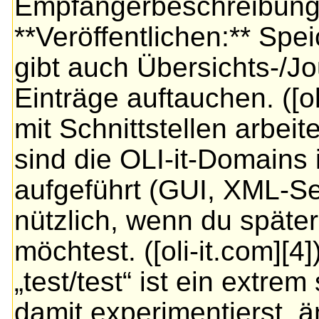
Empfängerbeschreibung). 
**Veröffentlichen:** Spe
gibt auch Übersichts-/J
Einträge auftauchen. ([oli
mit Schnittstellen arbeit
sind die OLI-it-Domains 
aufgeführt (GUI, XML-Se
nützlich, wenn du später
möchtest. ([oli-it.com][4
„test/test“ ist ein extr
damit experimentierst, 