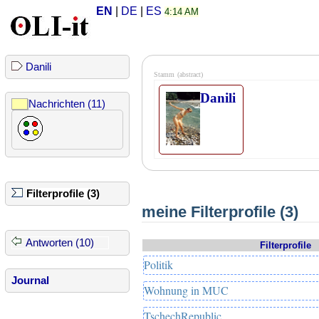
EN
|
DE
|
ES
4:14 AM
Danili
Stamm
(abstract)
Danili
Nachrichten (11)
Filterprofile (3)
meine Filterprofile (3)
Antworten (10)
Filterprofile
Politik
Journal
Wohnung in MUC
TschechRepublic