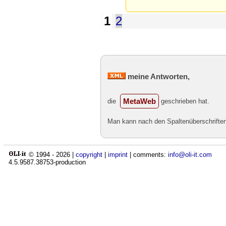
1
2
meine Antworten,
MetaWeb
die
geschrieben hat.
Man kann nach den Spaltenüberschriften 
© 1994 -
2026
|
copyright
|
imprint
| comments:
info@oli-it.com
4.5.9587.38753-production