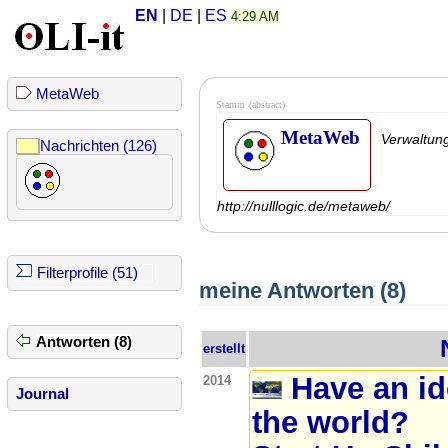
EN
|
DE
|
ES
4:29 AM
MetaWeb
Stamm
(abstract)
MetaWeb
Verwaltun
Nachrichten (126)
http://nulllogic.de/metaweb/
Filterprofile (51)
meine Antworten (8)
Antworten (8)
erstellt
Have an id
2014
Journal
the world?