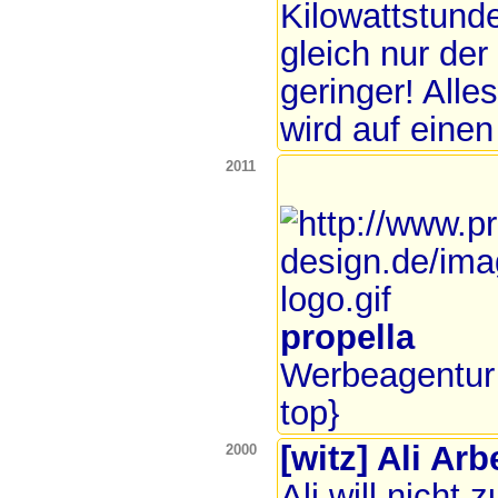
Kilowattstund
gleich nur der
geringer! Alle
wird auf einen 
2011
propella
Werbeagentur 
top}
[witz] Ali Arb
2000
Ali will nicht z