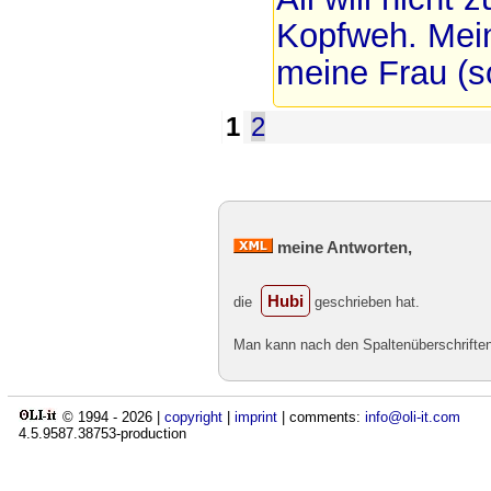
Kopfweh. Mein
meine Frau (sol
1
2
meine Antworten,
Hubi
die
geschrieben hat.
Man kann nach den Spaltenüberschriften 
© 1994 -
2026
|
copyright
|
imprint
| comments:
info@oli-it.com
4.5.9587.38753-production