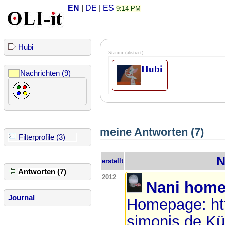
EN
|
DE
|
ES
9:14 PM
Hubi
Stamm
(abstract)
Hubi
Nachrichten (9)
meine Antworten (7)
Filterprofile (3)
N
erstellt
Antworten (7)
2012
Nani hom
Journal
Homepage: htt
simonis.de Kü