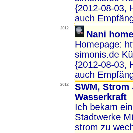
{2012-08-03, H
auch Empfäng
2012
Nani hom
Homepage: htt
simonis.de Kü
{2012-08-03, H
auch Empfäng
SWM, Strom 
2012
Wasserkraft
Ich bekam ei
Stadtwerke M
strom zu wech