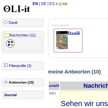
EN
|
DE
|
ES
8:12 AM
Danili
Stamm
(abstract)
Danili
Nachrichten (11)
Filterprofile (3)
meine Antworten (10)
Antworten (10)
Nachric
erstellt
2003
Journal
Sehen wir uns