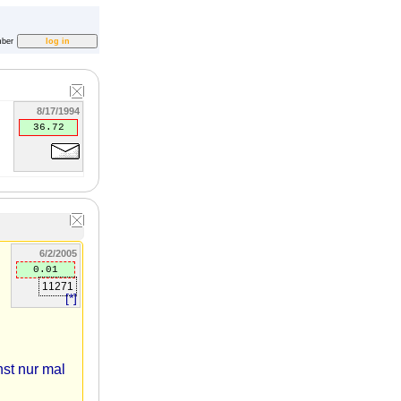
ber
8/17/1994
36.72
6/2/2005
0.01
11271
[*]
hst nur mal