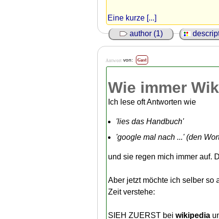
Eine kurze [...]
author (1)
descript
Gast
von:
Antwort
Wie immer Wik
Ich lese oft Antworten wie
'lies das Handbuch'
'google mal nach ...' (den Wo
und sie regen mich immer auf.
Aber jetzt möchte ich selber s
Zeit verstehe:
SIEH ZUERST bei
wikipedia
un