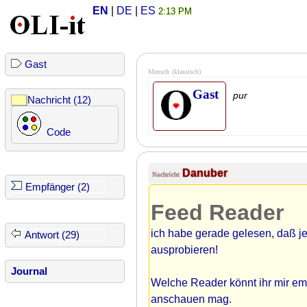
EN
|
DE
|
ES
2:13 PM
Gast
Mensch
(klassisch)
Gast
pur
Nachricht (12)
Code
Danuber
Nachricht
Empfänger (2)
Feed Reader
ich habe gerade gelesen, daß jet
Antwort (29)
ausprobieren!
Journal
Welche Reader könnt ihr mir empf
anschauen mag.