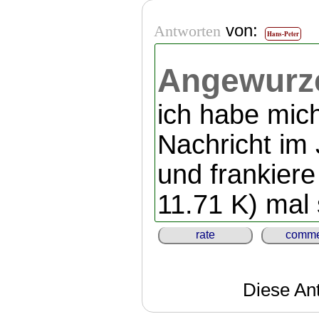
von:
Antworten
Hans-Peter
Angewurze
ich habe mich
Nachricht im
und frankier
11.71 K) mal
rate
comme
Diese An