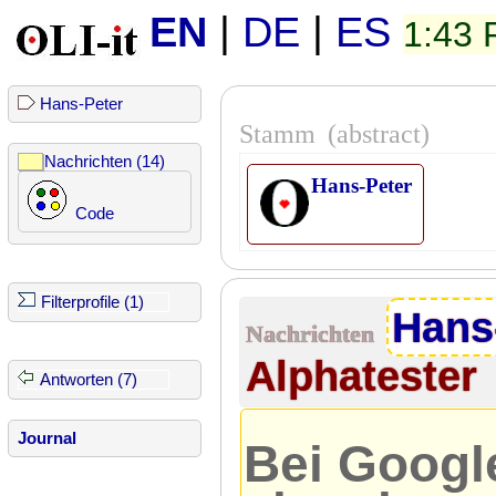
EN
|
DE
|
ES
1:43
Hans-Peter
Stamm
(abstract)
Nachrichten (14)
Hans-Peter
Code
Filterprofile (1)
Hans
Nachrichten
Alphatester
Antworten (7)
Journal
Bei Googl