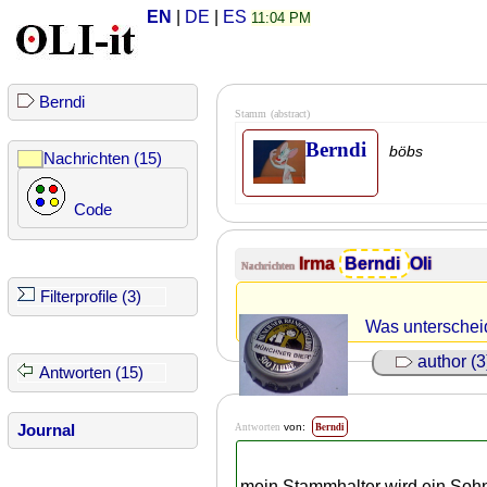
EN
|
DE
|
ES
11:04 PM
Berndi
Stamm
(abstract)
Berndi
böbs
Nachrichten (15)
Code
Irma
Berndi
Oli
Nachrichten
Filterprofile (3)
Was unterschei
author (3
Antworten (15)
Berndi
von:
Antworten
Journal
mein Stammhalter wird ein Soh