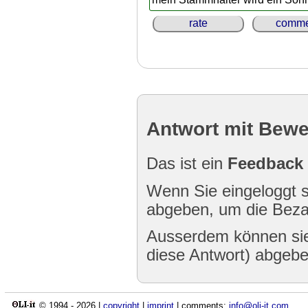
rate
comme
Antwort mit Bew
Das ist ein
Feedback
Wenn Sie eingeloggt s
abgeben, um die Bezah
Ausserdem können sie
diese Antwort) abgebe
© 1994 -
2026
|
copyright
|
imprint
| comments:
info@oli-it.com