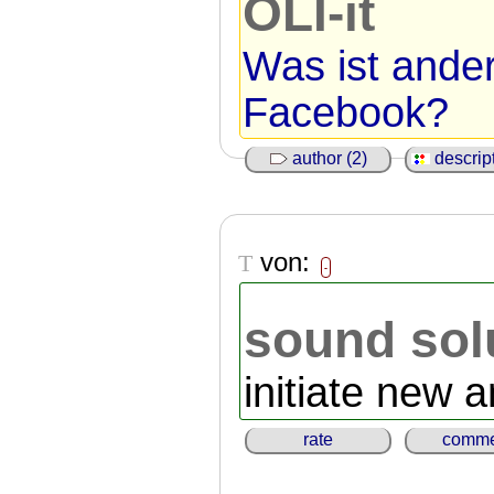
OLI-it
Was ist ander
Facebook?
author (2)
descript
von:
T
-
sound sol
initiate new a
rate
comme