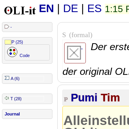
EN
|
DE
|
ES
1:15
-
S
(formal)
P (25)
Der erst
-
Code
der original OL
A (6)
Pumi
Tim
P
T (28)
Journal
Alleinste