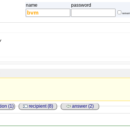
name
password
remem
r
ion (1)
recipient (8)
answer (2)