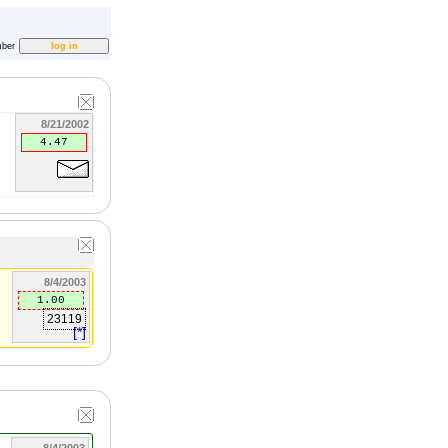
ber
8/21/2002
4.47
8/4/2003
1.00
23119
[*]
8/4/2003