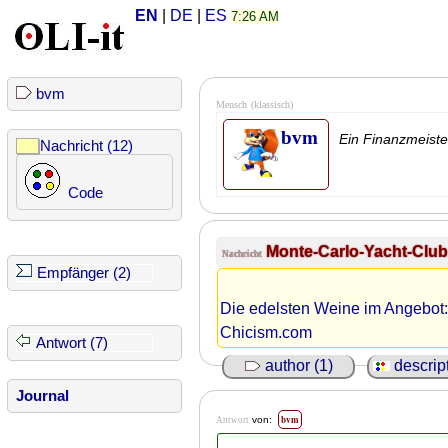
EN
|
DE
|
ES
7:26 AM
bvm
Mensch
(klassisch)
bvm
Ein Finanzmeiste
Nachricht (12)
Code
Monte-Carlo-Yacht-Club
Nachricht
Empfänger (2)
Die edelsten Weine im Angebot:
Chicism.com
Antwort (7)
author (1)
descript
Journal
bvm
von:
Antwort