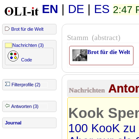
EN
|
DE
|
ES
2:47
Brot für die Welt
Stamm
(abstract)
Nachrichten (3)
Brot für die Welt
Code
Anto
Filterprofile (2)
Nachrichten
Antworten (3)
Kook Spe
Journal
100 KooK zu 