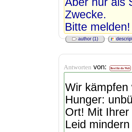
Aber nur als 
Zwecke.
Bitte melden!
author (1)
descript
von:
Antworten
Brot für die Welt
Wir kämpfen 
Hunger: unbür
Ort! Mit Ihre
Leid mindern