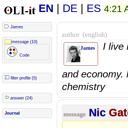
EN
|
DE
|
ES
4:21
James
author
(english)
message (10)
I liv
James
Code
and economy.
filter profile (5)
chemistry
answer (24)
Nic
Ga
message
Journal