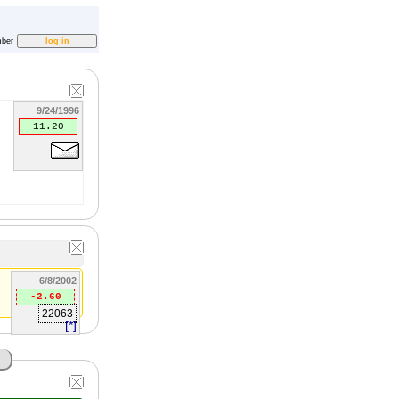
ber
9/24/1996
11.20
6/8/2002
-2.60
22063
[*]