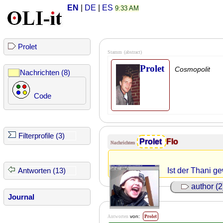
EN
|
DE
|
ES
9:33 AM
Prolet
Stamm
(abstract)
Prolet
Cosmopolit
Nachrichten (8)
Code
Filterprofile (3)
Prolet
Flo
Nachrichten
Ist der Thani g
Antworten (13)
author (2
Journal
Prolet
von:
Antworten