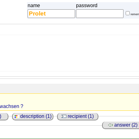
name
password
remem
ewachsen ?
)
description (1)
recipient (1)
answer (2)