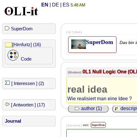
EN
|
DE
|
ES
5:48 AM
SuperDom
[ ist ]
(dom)
SuperDom
Das bin 
[Hirnfurtz] (16)
Code
0L1 Null Logic One (OLI
[Hirnfurtz]
[ Interessen ] (2)
real idea
Wie realisiert man eine Idee ?
[ Antworten ] (17)
author (1)
descript
Journal
SuperDom
von:
[ Antworten ]