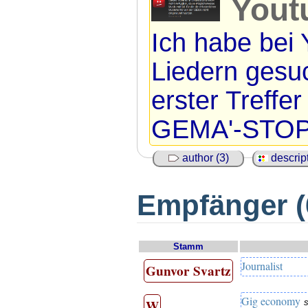
Yout
Ich habe bei 
Liedern gesu
erster Treffer
GEMA'-STOPP
author (3)
descript
Empfänger (
Stamm
Journalist
Gunvor Svartz
Gig economy
W