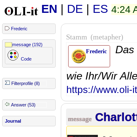
EN
|
DE
|
ES
4:24
Frederic
Stamm
(metapher)
message (192)
Das 
Frederic
Code
wie Ihr/Wir All
Filterprofile (8)
https://www.oli-
Answer (53)
Charlo
message
Journal