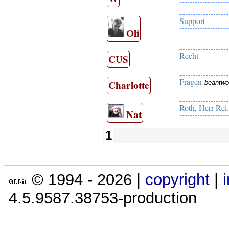
Support
Oli
Recht
CUS
Fragen
Charlotte
beantwo
Roth, Herr Rel
Nat
1
© 1994 -
2026
|
copyright
|
4.5.9587.38753-production