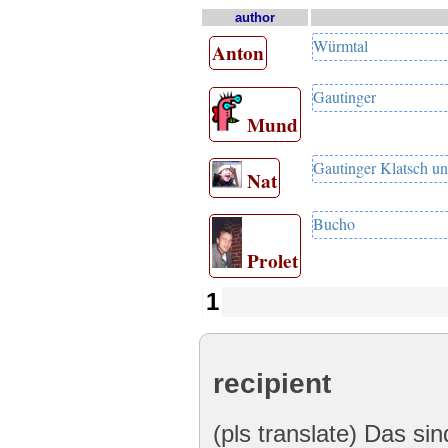
author
Würmtal
Anton
Gautinger
Mund
Gautinger Klatsch un
Nat
Bucho
Prolet
1
recipient
(pls translate) Das sin