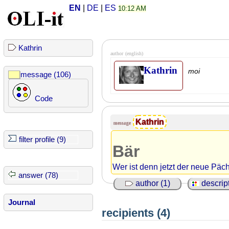
EN
|
DE
|
ES
10:12 AM
Kathrin
author
(english)
Kathrin
moi
message (106)
Code
Kathrin
message
filter profile (9)
Bär
Wer ist denn jetzt der neue Päc
answer (78)
author (1)
descript
Journal
recipients (4)