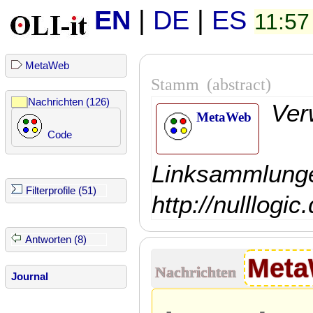
EN
|
DE
|
ES
11:57
MetaWeb
Stamm
(abstract)
Nachrichten (126)
Ver
MetaWeb
Code
Linksammlunge
Filterprofile (51)
http://nulllogi
Antworten (8)
Met
Nachrichten
Journal