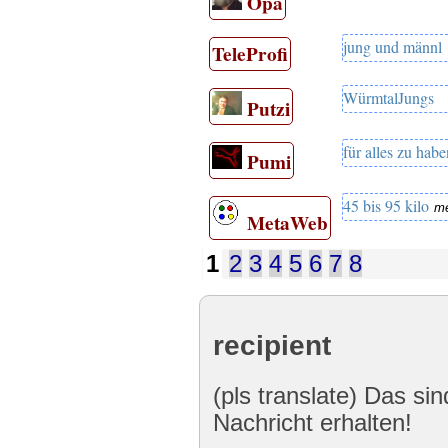
Opa
jung und männl
TeleProfi
WürmtalJungs
Putzi
für alles zu hab
Pumi
45 bis 95 kilo
me
MetaWeb
1
2
3
4
5
6
7
8
recipient
(pls translate) Das sin
Nachricht erhalten!