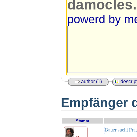
damocles
powerd by
me
author (1)
descript
Empfänger d
Stamm
Bauer sucht Frau