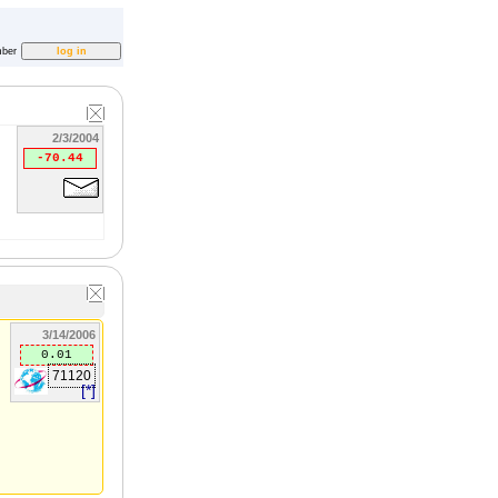
ber
2/3/2004
-70.44
3/14/2006
0.01
71120
[*]