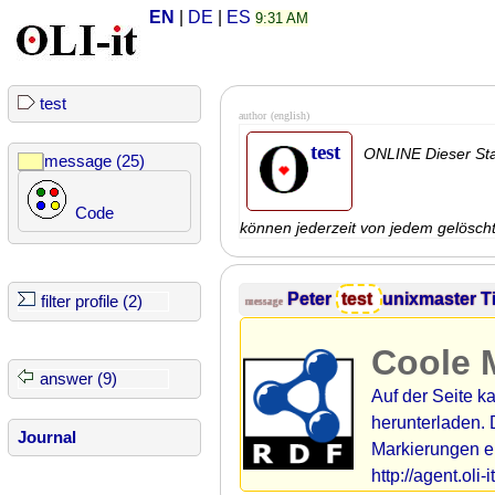
EN
|
DE
|
ES
9:31 AM
test
author
(english)
test
ONLINE Dieser Sta
message (25)
Code
können jederzeit von jedem gelösch
Peter
test
unixmaster
T
filter profile (2)
message
Coole 
answer (9)
Auf der Seite 
herunterladen. D
Journal
Markierungen er
http://agent.oli-