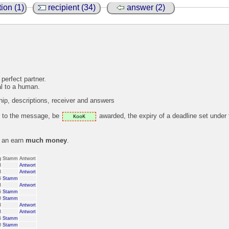
ion (1)
recipient (34)
answer (2)
 perfect partner.
al to a human.
p, descriptions, receiver and answers
ly to the message, be
awarded, the expiry of a deadline set under
KooK
s an earn
much money
.
g
Stamm
Antwort
8
Antwort
8
Antwort
5
Stamm
8
Antwort
5
Stamm
0
Stamm
8
Antwort
8
Antwort
5
Stamm
0
Stamm