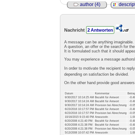
author (4)
descript
Nachricht
2 Antworten
.rdf
A message can be anything imaginable.
A question, an offer or the search for the
It is formulated such that it should appe
You may experience a message authorshi
In order to motivate the recipient to rep
depending on satisfaction be divided.
On the other hand provide good answer
Datum
Kommentar
Betra
9/30/2017 10:14:25 AM
Bezahlt für Antwort
-0.4
9/30/2017 10:14:24 AM
Bezahlt für Antwort
-0.4
9/30/2017 10:14:24 AM
Provision bei Abrechnung
-0.0
6/23/2016 10:17:57 PM
Bezahlt für Antwort
-0.4
6/23/2016 10:17:57 PM
Provision bei Abrechnung
-0.0
10/16/2015 9:15:40 PM
Anwurzeln
1.0
6/20/2008 4:21:40 PM
Bezahlt für Antwort
-0.4
6/20/2008 4:21:38 PM
Bezahlt für Antwort
-0.4
6/20/2008 4:21:38 PM
Provision bei Abrechnung
-0.0
5/13/2008 10:07:42 PM
Anwurzeln
1.0