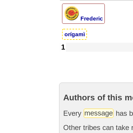
Frederic
orígamì
1
Authors of this 
Every
message
has b
Other tribes can take 