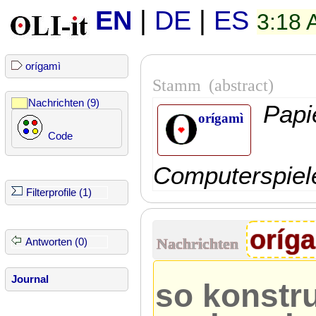
EN
|
DE
|
ES
3:18
orígamì
Stamm
(abstract)
Nachrichten (9)
Papi
orígamì
Code
Computerspiel
Filterprofile (1)
oríg
Nachrichten
Antworten (0)
Journal
so konstru