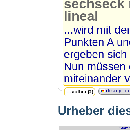
sechseck m
lineal
...wird mit d
Punkten
A
un
ergeben sich
Nun müssen d
miteinander v
description 
author (2)
Urheber dies
Stam