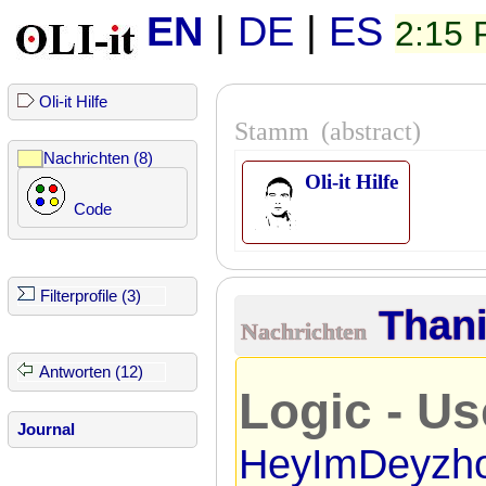
EN
|
DE
|
ES
2:15
Oli-it Hilfe
Stamm
(abstract)
Nachrichten (8)
Oli-it Hilfe
Code
Filterprofile (3)
Than
Nachrichten
Antworten (12)
Logic - Us
Journal
HeyImDeyzho: