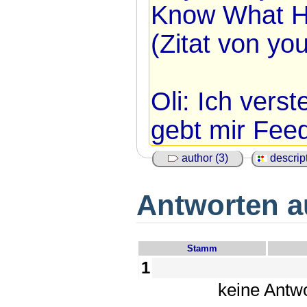
Know What He
(Zitat von you
Oli: Ich verst
gebt mir Fee
author (3)
descript
Antworten au
Stamm
1
keine Antw