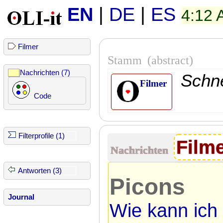
EN
|
DE
|
ES
4:12
Filmer
Stamm
(abstract)
Nachrichten (7)
Schn
Filmer
Code
Filterprofile (1)
Film
Nachrichten
Antworten (3)
Picons
Journal
Wie kann ich 