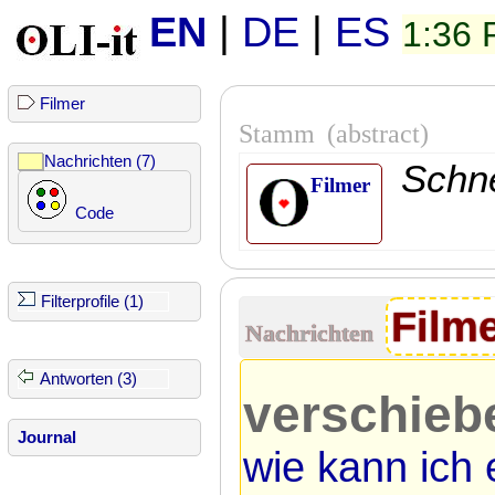
EN
|
DE
|
ES
1:36
Filmer
Stamm
(abstract)
Nachrichten (7)
Schn
Filmer
Code
Filterprofile (1)
Film
Nachrichten
Antworten (3)
verschieb
Journal
wie kann ich 