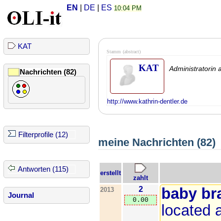
EN
|
DE
|
ES
10:04 PM
KAT
Stamm
(abstract)
KAT
Administratorin
Nachrichten (82)
http://www.kathrin-dentler.de
Filterprofile (12)
meine Nachrichten (82)
Antworten (115)
erstellt
zahlt
2
baby br
2013
Journal
0.00
located 