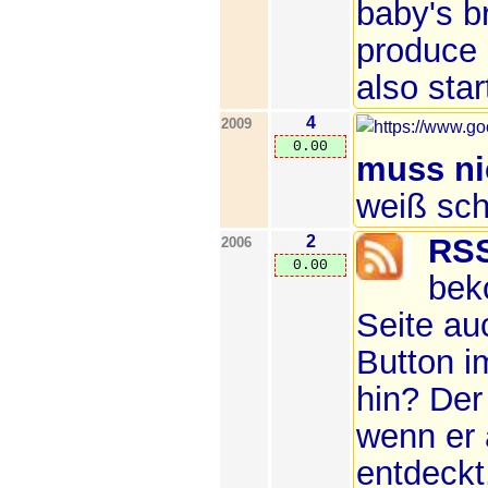
baby's br
produce
also sta
4
2009
0.00
muss ni
weiß sch
2
RSS
2006
0.00
bek
Seite au
Button i
hin? Der 
wenn er 
entdeckt.