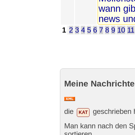
wann gib
news u
1
2
3
4
5
6
7
8
9
10
11
Meine Nachrichte
die
geschrieben h
KAT
Man kann nach den Spa
sortieren.