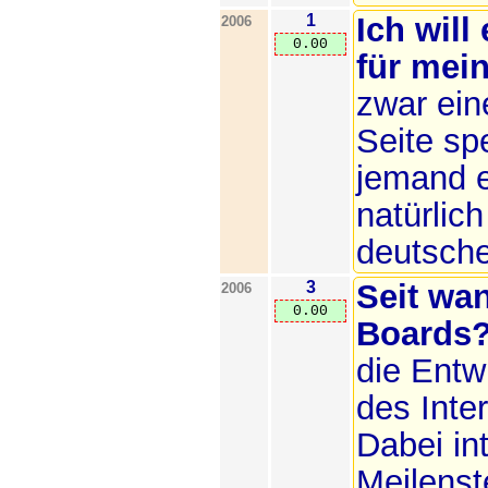
1
Ich wil
2006
0.00
für mei
zwar ein
Seite sp
jemand ei
natürlich
deutsche
3
Seit wa
2006
0.00
Boards
die Entw
des Inte
Dabei in
Meilenst