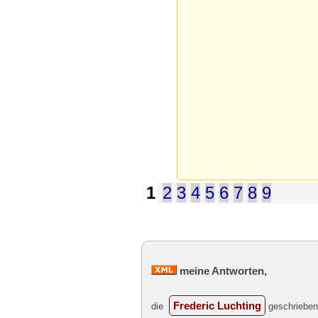
1
2
3
4
5
6
7
8
9
meine Antworten,
Frederic Luchting
die
geschrieben