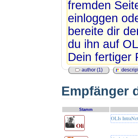
fremden Seit
einloggen ode
bereite dir de
du ihn auf OLI
Dein fertiger 
author (1)
descript
Empfänger di
Stamm
OLIs IntraNe
Oli