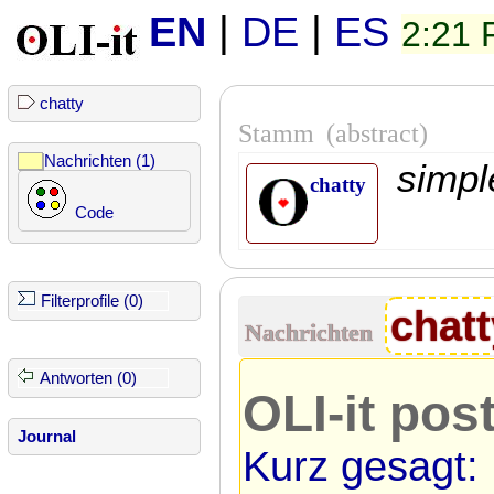
EN
|
DE
|
ES
2:21
chatty
Stamm
(abstract)
Nachrichten (1)
simpl
chatty
Code
Filterprofile (0)
chatt
Nachrichten
Antworten (0)
OLI-it pos
Journal
Kurz gesagt: 