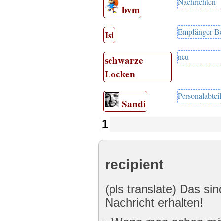
Nachrichten
bvm
Empfänger Be
Isi
neu
schwarze
Locken
Personalabteil
Sandi
1
recipient
(pls translate) Das sin
Nachricht erhalten!