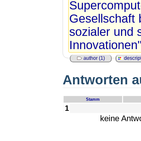
Supercompute
Gesellschaft 
sozialer und s
Innovationen"
author (1)
descript
Antworten au
Stamm
1
keine Antw