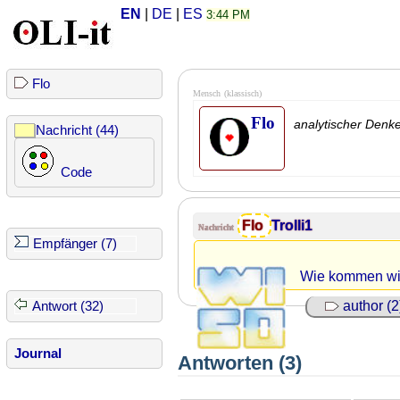
EN
|
DE
|
ES
3:44 PM
Flo
Mensch
(klassisch)
Flo
analytischer Denk
Nachricht (44)
Code
Flo
Trolli1
Nachricht
Empfänger (7)
Wie kommen wi
author (2
Antwort (32)
Journal
Antworten (3)