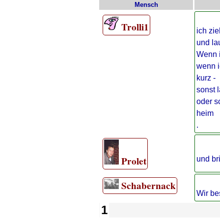
Mensch
Trolli1
ich zi
und lau
Wenn i
wenn i
kurz -
sonst l
oder s
heim
.
Prolet
und br
Schabernack
Wir be
1