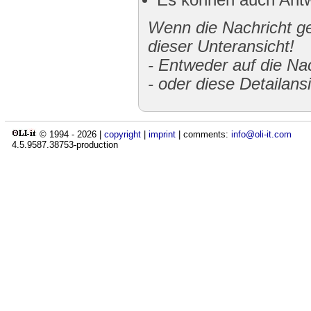
Es können auch Antw
Wenn die Nachricht gek
dieser Unteransicht!
-
Entweder auf die Nac
-
oder diese Detailans
© 1994 -
2026
|
copyright
|
imprint
| comments:
info@oli-it.com
4.5.9587.38753-production