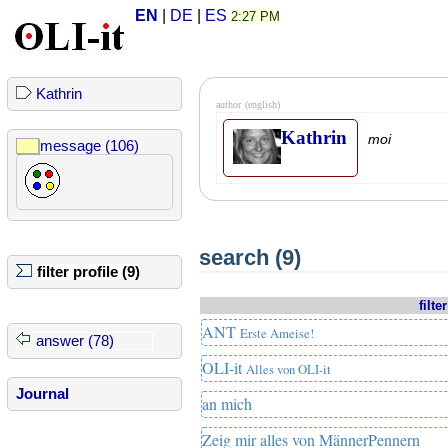
EN
|
DE
|
ES
2:27 PM
Kathrin
author
(english)
Kathrin
moi
message (106)
search (9)
filter profile (9)
filte
ANT
Erste Ameise!
answer (78)
OLI-it
Alles von OLI-it
Journal
an mich
Zeig mir alles von MännerPennern