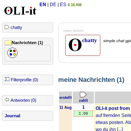
EN
|
DE
|
ES
4:16 AM
chatty
Stamm
(abstract)
chatty
simple chat gpt
Nachrichten (1)
meine Nachrichten (1)
Filterprofile (0)
erstellt
Antworten (0)
zahlt
1
11 Aug
OLI-it post fro
1.00
auf fremden Seit
Journal
etwas posten. Abe
wo du ihn [...]