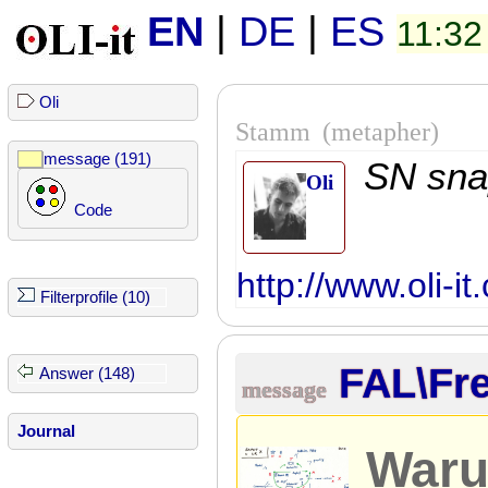
EN
|
DE
|
ES
11:32
Oli
Stamm
(metapher)
message (191)
SN sna
Oli
Code
http://www.oli-i
Filterprofile (10)
FAL\Fr
Answer (148)
message
Journal
Waru