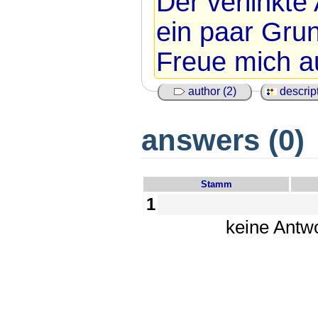
Der verlinkte
ein paar Grun
Freue mich au
author (2)
descript
answers (0)
Stamm
1
keine Antw